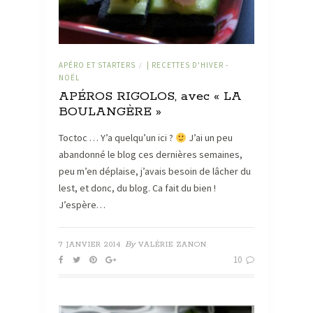
APÉRO ET STARTERS
| RECETTES D'HIVER -
/
NOËL
APÉROS RIGOLOS, avec « LA
BOULANGÈRE »
Toctoc … Y’a quelqu’un ici ?
J’ai un peu
abandonné le blog ces dernières semaines,
peu m’en déplaise, j’avais besoin de lâcher du
lest, et donc, du blog. Ca fait du bien !
J’espère…
By
7 JANVIER 2014
VALÉRIE ZANON
10