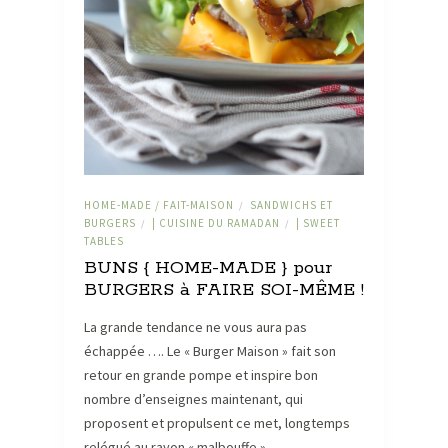
HOME-MADE / FAIT-MAISON
SANDWICHS ET
/
BURGERS
| CUISINE DU RAMADAN
| SWEET
/
/
TABLES
BUNS { HOME-MADE } pour
BURGERS à FAIRE SOI-MÊME !
La grande tendance ne vous aura pas
échappée …. Le « Burger Maison » fait son
retour en grande pompe et inspire bon
nombre d’enseignes maintenant, qui
proposent et propulsent ce met, longtemps
relégué au rayon « malbouffe »,…