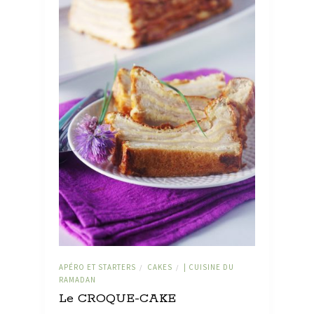
APÉRO ET STARTERS
CAKES
| CUISINE DU
/
/
RAMADAN
Le CROQUE-CAKE