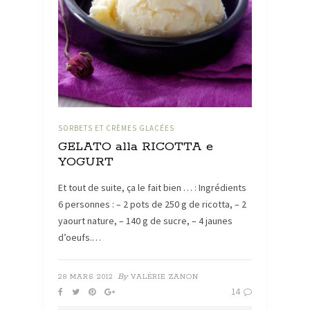
SORBETS ET CRÈMES GLACÉES
GELATO alla RICOTTA e
YOGURT
Et tout de suite, ça le fait bien … : Ingrédients
6 personnes : – 2 pots de 250 g de ricotta, – 2
yaourt nature, – 140 g de sucre, – 4 jaunes
d’oeufs.…
By
28 MARS 2012
VALÉRIE ZANON
14