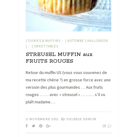
COOKIES & MUFFINS
| AUTOMNE | HALLOWEEN
/
|
| SWEET TABLES
/
STREUSEL MUFFIN aux
FRUITS ROUGES
Retour du muffin US (vous vous souvenez de
ma recette chérie ?) en grosse force avec une
version des plus gourmandes … Aux fruits
rouges … … avec « streusel » … …… s’il vu
plaît madame.…
By
11 NOVEMBRE 2012
VALÉRIE ZANON
18