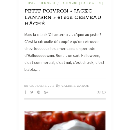
CUISINE DU MONDE
| AUTOMNE | HALLOWEEN |
/
PETIT POIVRON « JACK’O
LANTERN » et son CERVEAU
HÂCHÉ
Mais la « Jack’O Lantern » … c’quoi au juste ?
C’est la citrouille découpée qu’on retrouve
chez touuuuus les américains en période
d’Hallouuuuuwiiin. Bon … on sait. Halloween,
c’est commercial, c’est nul, c’est chtruk, c’est
blabla,…
By
22 OCTOBRE 2011
VALÉRIE ZANON
38