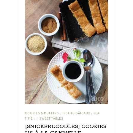
COOKIES & MUFFINS
PETITS GÂTEAUX / TEA
/
TIME
| SWEET TABLES
/
[SNICKERDOODLES] COOKIES