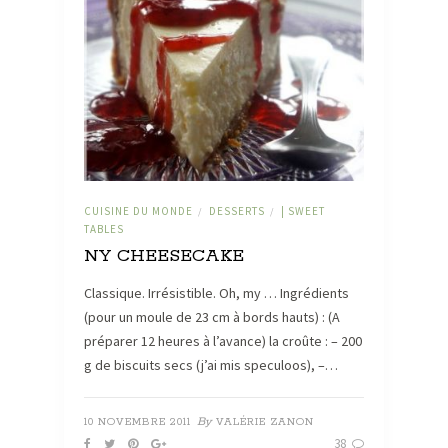
CUISINE DU MONDE
DESSERTS
| SWEET
/
/
TABLES
NY CHEESECAKE
Classique. Irrésistible. Oh, my … Ingrédients
(pour un moule de 23 cm à bords hauts) : (A
préparer 12 heures à l’avance) la croûte : – 200
g de biscuits secs (j’ai mis speculoos), –…
By
10 NOVEMBRE 2011
VALÉRIE ZANON
38