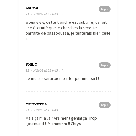
MAIDA
Reply
21 mai 2008 at 23 h 43 min
wouawww, cette tranche est sublime, ca fait
une éternité que je cherches la recette
parfaite de bassboussa, je tenterais bien celle
ci!
PHILO
Reply
21 mai 2008 at 23 h 43 min
Je me laisserai bien tenter par une part !
CHRYSTEL
Reply
21 mai 2008 at 23 h 43 min
Mais ça m'a l'air vraiment génial ça. Trop
gourmand !! Miammmm !! Chrys