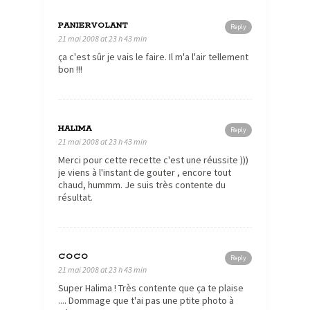
PANIERVOLANT
Reply
21 mai 2008 at 23 h 43 min
ça c'est sûr je vais le faire. Il m'a l'air tellement
bon !!!
HALIMA
Reply
21 mai 2008 at 23 h 43 min
Merci pour cette recette c'est une réussite )))
je viens à l'instant de gouter , encore tout
chaud, hummm. Je suis très contente du
résultat.
COCO
Reply
21 mai 2008 at 23 h 43 min
Super Halima ! Très contente que ça te plaise
.... Dommage que t'ai pas une ptite photo à