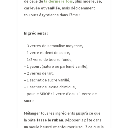
de celle de
la dernière fois
, plus moelleuse,
car levée et
vanillée
, mais décidemment
toujours égyptienne dans l’âme !
Ingrédients :
– 3 verres de semouline moyenne,
– 1 verre et demi de sucre,
– 1/2 verre de beurre fondu,
– 1 yaourt (nature ou parfumé vanille),
– 2 verres de lait,
– 1 sachet de sucre vanillé,
– 1 sachet de levure chimique,
– pour le SIROP : 1 verre d’eau + 1 verre de
sucre.
Mélanger tous les ingrédients jusqu’à ce que
la pâte
fasse le ruban
. Déposer la pâte dans
un moule beurré et enfourner jusqu’à ce que la