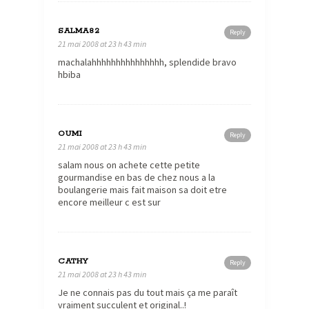
SALMA82
Reply
21 mai 2008 at 23 h 43 min
machalahhhhhhhhhhhhhhh, splendide bravo
hbiba
OUMI
Reply
21 mai 2008 at 23 h 43 min
salam nous on achete cette petite
gourmandise en bas de chez nous a la
boulangerie mais fait maison sa doit etre
encore meilleur c est sur
CATHY
Reply
21 mai 2008 at 23 h 43 min
Je ne connais pas du tout mais ça me paraît
vraiment succulent et original..!