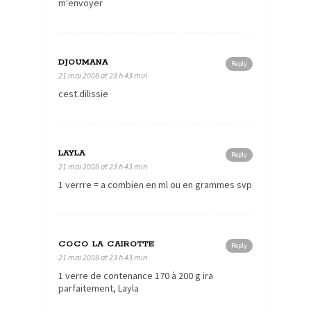
m'envoyer
DJOUMANA
Reply
21 mai 2008 at 23 h 43 min
cest.dilissie
LAYLA
Reply
21 mai 2008 at 23 h 43 min
1 verrre = a combien en ml ou en grammes svp
COCO LA CAIROTTE
Reply
21 mai 2008 at 23 h 43 min
1 verre de contenance 170 à 200 g ira
parfaitement, Layla