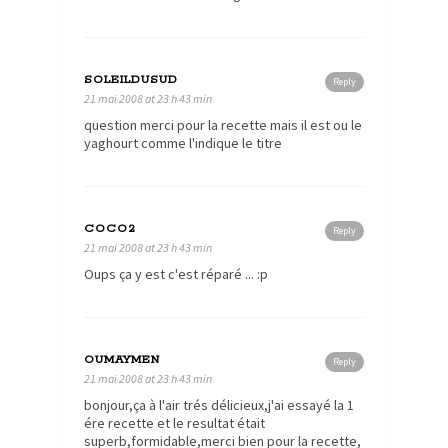
SOLEILDUSUD
Reply
21 mai 2008 at 23 h 43 min
question merci pour la recette mais il est ou le
yaghourt comme l'indique le titre
COCO2
Reply
21 mai 2008 at 23 h 43 min
Oups ça y est c'est réparé ... :p
OUMAYMEN
Reply
21 mai 2008 at 23 h 43 min
bonjour,ça à l'air trés délicieux,j'ai essayé la 1
ére recette et le resultat était
superb,formidable,merci bien pour la recette,