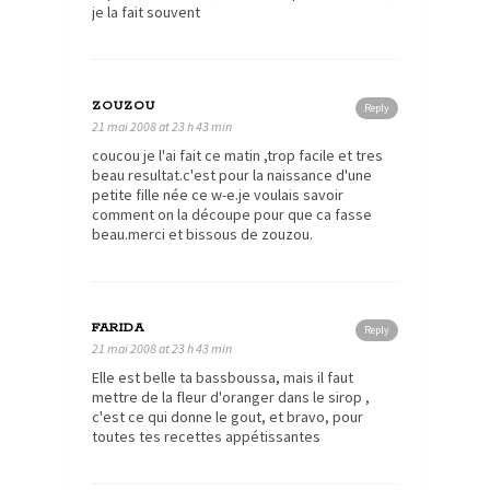
je la fait souvent
ZOUZOU
Reply
21 mai 2008 at 23 h 43 min
coucou je l'ai fait ce matin ,trop facile et tres
beau resultat.c'est pour la naissance d'une
petite fille née ce w-e.je voulais savoir
comment on la découpe pour que ca fasse
beau.merci et bissous de zouzou.
FARIDA
Reply
21 mai 2008 at 23 h 43 min
Elle est belle ta bassboussa, mais il faut
mettre de la fleur d'oranger dans le sirop ,
c'est ce qui donne le gout, et bravo, pour
toutes tes recettes appétissantes