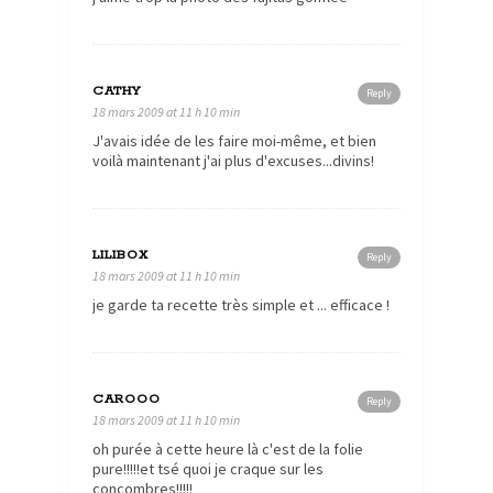
CATHY
Reply
18 mars 2009 at 11 h 10 min
J'avais idée de les faire moi-même, et bien
voilà maintenant j'ai plus d'excuses...divins!
LILIBOX
Reply
18 mars 2009 at 11 h 10 min
je garde ta recette très simple et ... efficace !
CAROOO
Reply
18 mars 2009 at 11 h 10 min
oh purée à cette heure là c'est de la folie
pure!!!!!et tsé quoi je craque sur les
concombres!!!!!