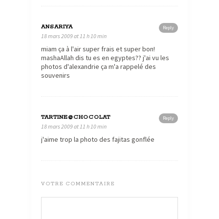
ANSARIYA
Reply
18 mars 2009 at 11 h 10 min
miam ça à l'air super frais et super bon!
mashaAllah dis tu es en egyptes?? j'ai vu les
photos d'alexandrie ça m'a rappelé des
souvenirs
TARTINE@CHOCOLAT
Reply
18 mars 2009 at 11 h 10 min
j'aime trop la photo des fajitas gonflée
VOTRE COMMENTAIRE