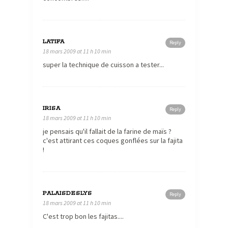
LATIFA
Reply
18 mars 2009 at 11 h 10 min
super la technique de cuisson a tester...
IRISA
Reply
18 mars 2009 at 11 h 10 min
je pensais qu'il fallait de la farine de maïs ?
c'est attirant ces coques gonflées sur la fajita
!
PALAISDESLYS
Reply
18 mars 2009 at 11 h 10 min
C'est trop bon les fajitas....