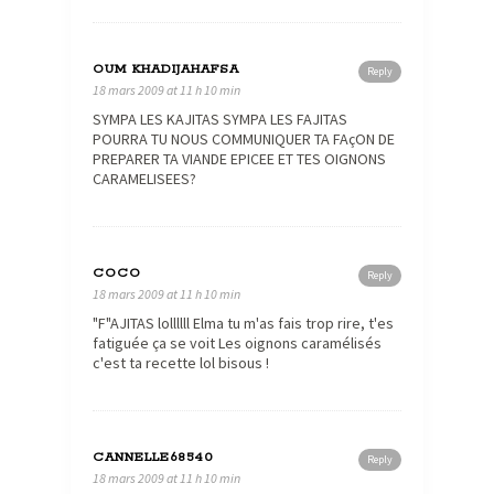
OUM KHADIJAHAFSA
Reply
18 mars 2009 at 11 h 10 min
SYMPA LES KAJITAS SYMPA LES FAJITAS
POURRA TU NOUS COMMUNIQUER TA FAçON DE
PREPARER TA VIANDE EPICEE ET TES OIGNONS
CARAMELISEES?
COCO
Reply
18 mars 2009 at 11 h 10 min
"F"AJITAS lollllll Elma tu m'as fais trop rire, t'es
fatiguée ça se voit Les oignons caramélisés
c'est ta recette lol bisous !
CANNELLE68540
Reply
18 mars 2009 at 11 h 10 min