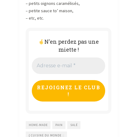
– petits oignons caramélisés,
– petite sauce to’ maison,
– etc, etc.
N'en perdez pas une
miette !
Adresse
e-
mail
*
HOME-MADE
PAIN
SALÉ
{ CUISINE DU MONDE ::