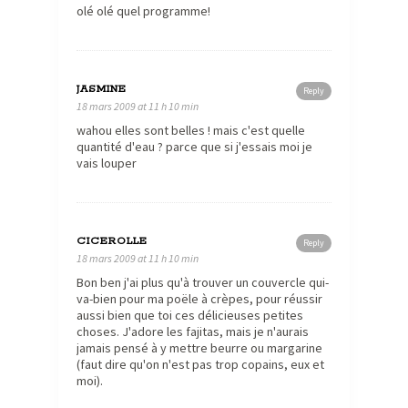
olé olé quel programme!
JASMINE
Reply
18 mars 2009 at 11 h 10 min
wahou elles sont belles ! mais c'est quelle
quantité d'eau ? parce que si j'essais moi je
vais louper
CICEROLLE
Reply
18 mars 2009 at 11 h 10 min
Bon ben j'ai plus qu'à trouver un couvercle qui-
va-bien pour ma poële à crèpes, pour réussir
aussi bien que toi ces délicieuses petites
choses. J'adore les fajitas, mais je n'aurais
jamais pensé à y mettre beurre ou margarine
(faut dire qu'on n'est pas trop copains, eux et
moi).