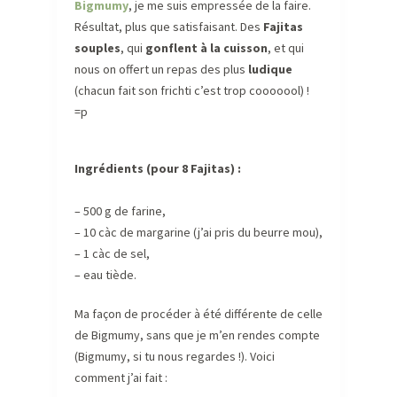
Bigmumy
, je me suis empressée de la faire.
Résultat, plus que satisfaisant. Des
Fajitas
souples
, qui
gonflent à la cuisson
, et qui
nous on offert un repas des plus
ludique
(chacun fait son frichti c’est trop cooooool) !
=p
Ingrédients (pour 8 Fajitas) :
– 500 g de farine,
– 10 càc de margarine (j’ai pris du beurre mou),
– 1 càc de sel,
– eau tiède.
Ma façon de procéder à été différente de celle
de Bigmumy, sans que je m’en rendes compte
(Bigmumy, si tu nous regardes !). Voici
comment j’ai fait :