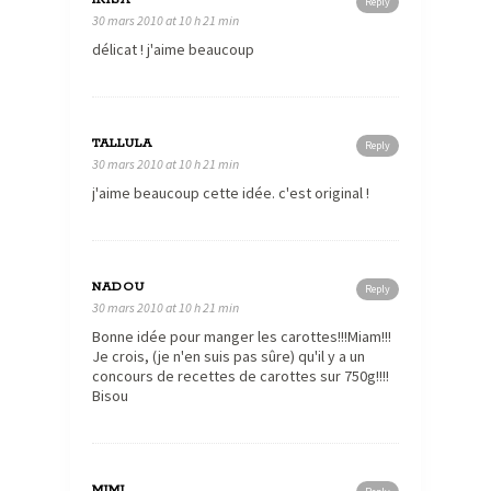
Reply
30 mars 2010 at 10 h 21 min
délicat ! j'aime beaucoup
TALLULA
Reply
30 mars 2010 at 10 h 21 min
j'aime beaucoup cette idée. c'est original !
NADOU
Reply
30 mars 2010 at 10 h 21 min
Bonne idée pour manger les carottes!!!Miam!!!
Je crois, (je n'en suis pas sûre) qu'il y a un
concours de recettes de carottes sur 750g!!!!
Bisou
MIMI