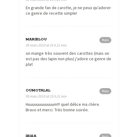
En grande fan de carotte, je ne peux qu'adorer
ce genre de recette simple!
MARIELOU
Reply
30 mars 2010 at 10 h 21 min
on mange très souvent des carottes (mais on
est pas des lapin non plus) j'adore ce genre de
plat
OUMOTALAL
Reply
30 mars 2010 at 10 h 21 min
Huuuuuuuuuuuum!!! quel délice ma chère.
Bravo et merci. Très bonne soirée.
IRISA
Reply