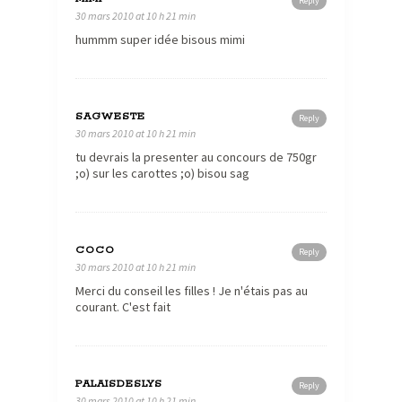
Reply
30 mars 2010 at 10 h 21 min
hummm super idée bisous mimi
SAGWESTE
Reply
30 mars 2010 at 10 h 21 min
tu devrais la presenter au concours de 750gr
;o) sur les carottes ;o) bisou sag
COCO
Reply
30 mars 2010 at 10 h 21 min
Merci du conseil les filles ! Je n'étais pas au
courant. C'est fait
PALAISDESLYS
Reply
30 mars 2010 at 10 h 21 min