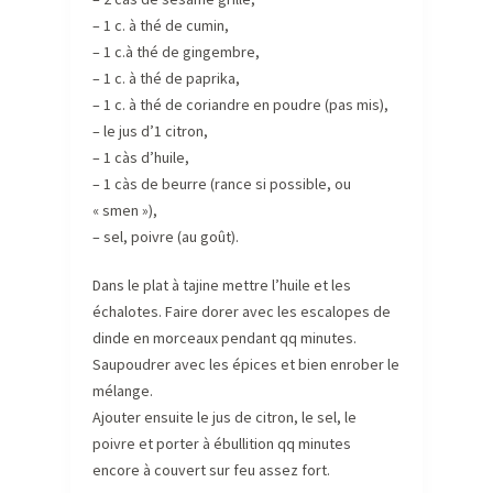
– 1 c. à thé de cumin,
– 1 c.à thé de gingembre,
– 1 c. à thé de paprika,
– 1 c. à thé de coriandre en poudre (pas mis),
– le jus d’1 citron,
– 1 càs d’huile,
– 1 càs de beurre (rance si possible, ou
« smen »),
– sel, poivre (au goût).
Dans le plat à tajine mettre l’huile et les
échalotes. Faire dorer avec les escalopes de
dinde en morceaux pendant qq minutes.
Saupoudrer avec les épices et bien enrober le
mélange.
Ajouter ensuite le jus de citron, le sel, le
poivre et porter à ébullition qq minutes
encore à couvert sur feu assez fort.