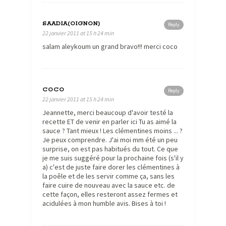
SAADIA(OIGNON)
Reply
22 janvier 2011 at 15 h 24 min
salam aleykoum un grand bravo!!! merci coco
COCO
Reply
22 janvier 2011 at 15 h 24 min
Jeannette, merci beaucoup d'avoir testé la
recette ET de venir en parler ici Tu as aimé la
sauce ? Tant mieux ! Les clémentines moins ... ?
Je peux comprendre. J'ai moi mm été un peu
surprise, on est pas habitués du tout. Ce que
je me suis suggéré pour la prochaine fois (s'il y
a) c'est de juste faire dorer les clémentines à
la poêle et de les servir comme ça, sans les
faire cuire de nouveau avec la sauce etc. de
cette façon, elles resteront assez fermes et
acidulées à mon humble avis. Bises à toi !