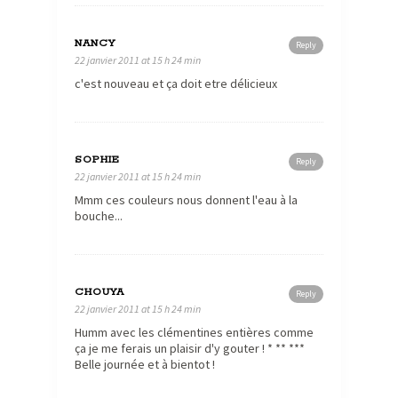
NANCY
Reply
22 janvier 2011 at 15 h 24 min
c'est nouveau et ça doit etre délicieux
SOPHIE
Reply
22 janvier 2011 at 15 h 24 min
Mmm ces couleurs nous donnent l'eau à la
bouche...
CHOUYA
Reply
22 janvier 2011 at 15 h 24 min
Humm avec les clémentines entières comme
ça je me ferais un plaisir d'y gouter ! * ** ***
Belle journée et à bientot !