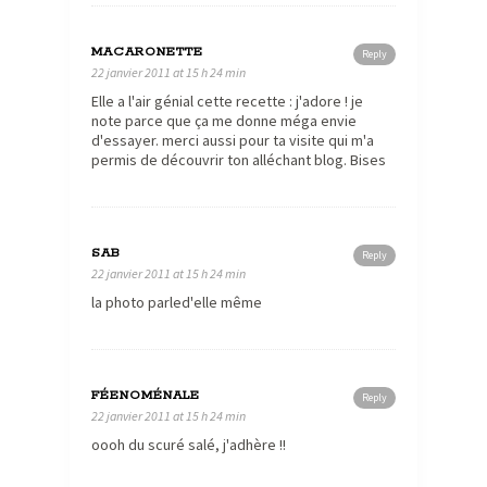
MACARONETTE
Reply
22 janvier 2011 at 15 h 24 min
Elle a l'air génial cette recette : j'adore ! je
note parce que ça me donne méga envie
d'essayer. merci aussi pour ta visite qui m'a
permis de découvrir ton alléchant blog. Bises
SAB
Reply
22 janvier 2011 at 15 h 24 min
la photo parled'elle même
FÉENOMÉNALE
Reply
22 janvier 2011 at 15 h 24 min
oooh du scuré salé, j'adhère !!