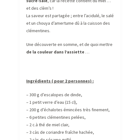
sucré-salé
, car la recette contient du miel …
et des clèm’s !
La saveur est partagée ; entre l’acidulé, le salé
et un chouya d’amertume dû à la cuisson des
clémentines.
Une découverte en somme, et de quoi mettre
de la couleur dans l’assiette
…
Ingrédients ( pour 2 personnes) :
– 300 g d’escalopes de dinde,
– 1 petit verre d’eau (15 cl),
– 200 g d’échalotes émincées très finement,
– 6 petites clémentines pelées,
– 2 c.à thé de miel clair,
– 3 càs de coriandre fraîche hachée,
– 2 càs de sésame grillé,