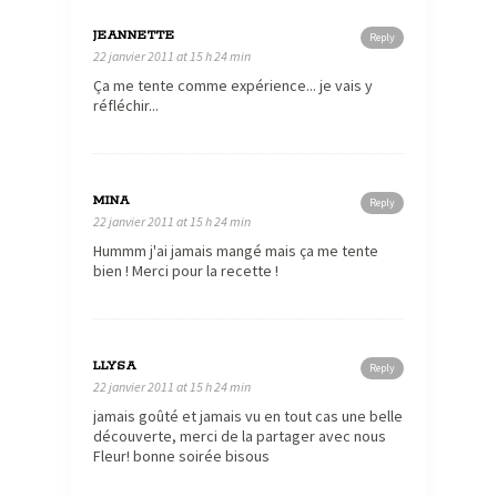
JEANNETTE
Reply
22 janvier 2011 at 15 h 24 min
Ça me tente comme expérience... je vais y
réfléchir...
MINA
Reply
22 janvier 2011 at 15 h 24 min
Hummm j'ai jamais mangé mais ça me tente
bien ! Merci pour la recette !
LLYSA
Reply
22 janvier 2011 at 15 h 24 min
jamais goûté et jamais vu en tout cas une belle
découverte, merci de la partager avec nous
Fleur! bonne soirée bisous