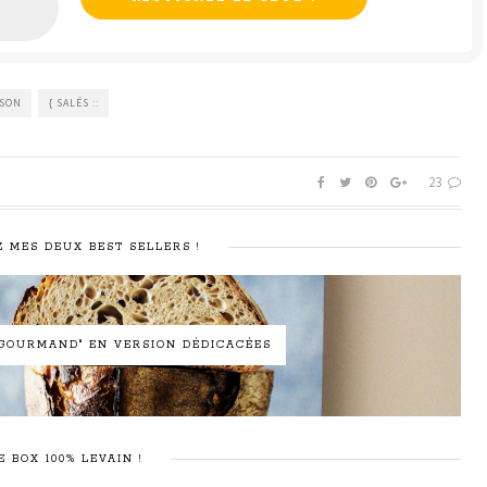
SSON
{ SALÉS ::
23
 MES DEUX BEST SELLERS !
N GOURMAND" EN VERSION DÉDICACÉES
E BOX 100% LEVAIN !