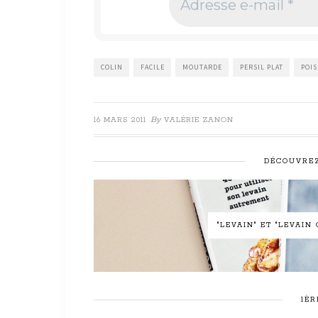
e-
mail
*
COLIN
FACILE
MOUTARDE
PERSIL PLAT
POI
By
16 MARS 2011
VALÉRIE ZANON
DÉCOUVREZ
"LEVAIN" ET "LEVAI
1ÈR