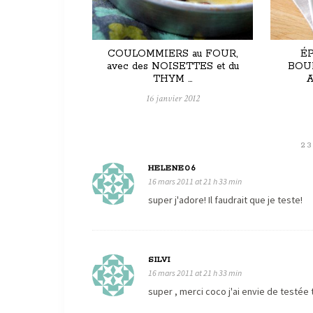
COULOMMIERS au FOUR,
É
avec des NOISETTES et du
BOU
THYM …
A
16 janvier 2012
2
HELENE06
16 mars 2011 at 21 h 33 min
super j'adore! Il faudrait que je teste!
SILVI
16 mars 2011 at 21 h 33 min
super , merci coco j'ai envie de test