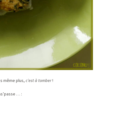
ais même plus,
c’est à tomber
!
sas’passe … :