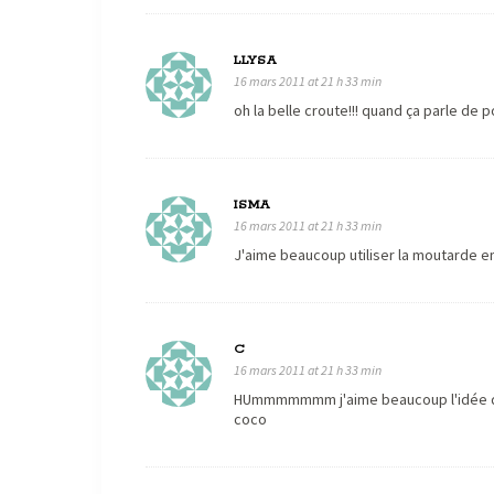
LLYSA
16 mars 2011 at 21 h 33 min
oh la belle croute!!! quand ça parle de 
ISMA
16 mars 2011 at 21 h 33 min
J'aime beaucoup utiliser la moutarde en 
C
16 mars 2011 at 21 h 33 min
HUmmmmmmm j'aime beaucoup l'idée qui 
coco