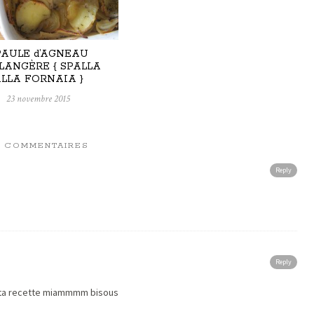
PAULE d’AGNEAU
LANGÈRE { SPALLA
LLA FORNAIA }
23 novembre 2015
3 COMMENTAIRES
Reply
Reply
ée ta recette miammmm bisous