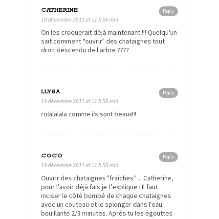
CATHERINE
Reply
19 décembre 2011 at 11 h 58 min
On les croquerait déjà maintenant !!! Quelqu'un
sait comment "ouvrir" des chataignes tout
droit descendu de l'arbre ????
LLYSA
Reply
19 décembre 2011 at 11 h 58 min
rolalalala comme ils sont beaux!!!
COCO
Reply
19 décembre 2011 at 11 h 58 min
Ouvrir des chataignes "fraiches" ... Catherine,
pour l'avoir déjà fais je t'explique : Il faut
inciser le côté bombé de chaque chataignes
avec un couteau et le splonger dans l'eau
bouillante 2/3 minutes. Après tu les égouttes