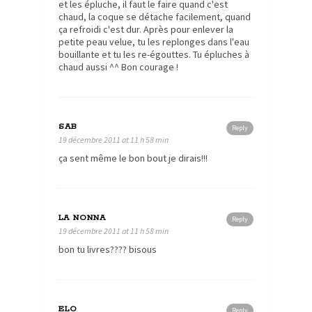
et les épluche, il faut le faire quand c'est
chaud, la coque se détache facilement, quand
ça refroidi c'est dur. Après pour enlever la
petite peau velue, tu les replonges dans l'eau
bouillante et tu les re-égouttes. Tu épluches à
chaud aussi ^^ Bon courage !
SAB
Reply
19 décembre 2011 at 11 h 58 min
ça sent même le bon bout je dirais!!!
LA NONNA
Reply
19 décembre 2011 at 11 h 58 min
bon tu livres???? bisous
ELO
Reply