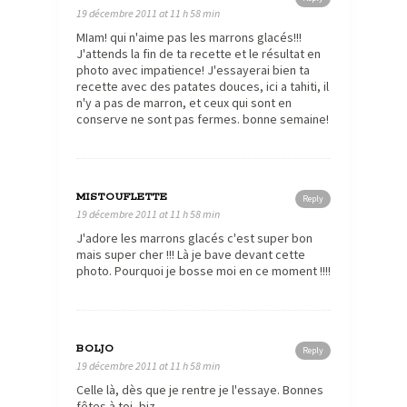
19 décembre 2011 at 11 h 58 min
MIam! qui n'aime pas les marrons glacés!!!
J'attends la fin de ta recette et le résultat en
photo avec impatience! J'essayerai bien ta
recette avec des patates douces, ici a tahiti, il
n'y a pas de marron, et ceux qui sont en
conserve ne sont pas fermes. bonne semaine!
MISTOUFLETTE
Reply
19 décembre 2011 at 11 h 58 min
J'adore les marrons glacés c'est super bon
mais super cher !!! Là je bave devant cette
photo. Pourquoi je bosse moi en ce moment !!!!
BOLJO
Reply
19 décembre 2011 at 11 h 58 min
Celle là, dès que je rentre je l'essaye. Bonnes
fêtes à toi, biz.