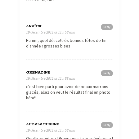
ANAÏCK
Reply
19 décembre 2011 at 11 h 58 min
Humm, quel délice!très bonnes fêtes de fin
d'année ! grosses bises
GRENADINE
Reply
19 décembre 2011 at 11 h 58 min
c'est bien parti pour avoir de beaux marrons
glacés, allez on veut le résultat final en photo
héhé!
AUDALACUISINE
Reply
19 décembre 2011 at 11 h 58 min
Quelle aventure ! Bravo pour ta persévérance !