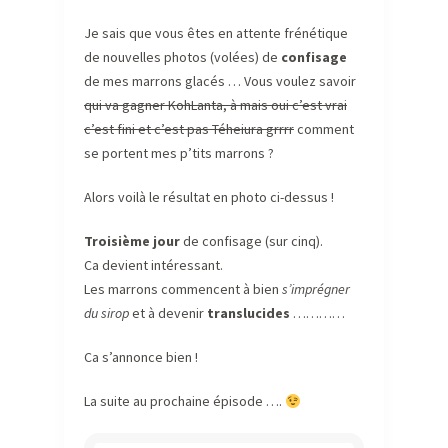
Je sais que vous êtes en attente frénétique
de nouvelles photos (volées) de
confisage
de mes marrons glacés … Vous voulez savoir
qui va gagner KohLanta, à mais oui c’est vrai
c’est fini et c’est pas Téheiura grrrr
comment
se portent mes p’tits marrons ?
Alors voilà le résultat en photo ci-dessus !
Troisième jour
de confisage (sur cinq).
Ca devient intéressant.
Les marrons commencent à bien
s’imprégner
du sirop
et à devenir
translucides
…………
Ca s’annonce bien !
La suite au prochaine épisode ….