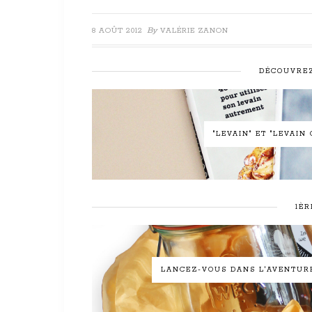
By
8 AOÛT 2012
VALÉRIE ZANON
DÉCOUVREZ
"LEVAIN" ET "LEVAI
1ÈR
LANCEZ-VOUS DANS L'AVENTURE 