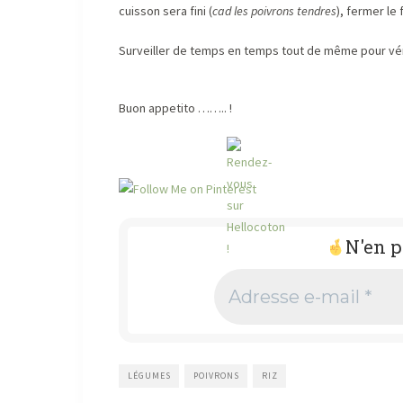
cuisson sera fini (
cad les poivrons tendres
), fermer le 
Surveiller de temps en temps tout de même pour vérifi
Buon appetito …….. !
N'en p
Adresse
e-
mail
*
LÉGUMES
POIVRONS
RIZ