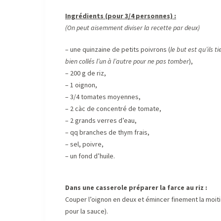
Ingrédients (pour 3/4 personnes) :
(On peut aisemment diviser la recette par deux)
– une quinzaine de petits poivrons (
le but est qu’ils 
bien collés l’un à l’autre pour ne pas tomber
),
– 200 g de riz,
– 1 oignon,
– 3/4 tomates moyennes,
– 2 càc de concentré de tomate,
– 2 grands verres d’eau,
– qq branches de thym frais,
– sel, poivre,
– un fond d’huile.
Dans une casserole préparer la farce au riz :
Couper l’oignon en deux et émincer finement la moiti
pour la sauce).