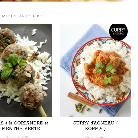
 MIGHT ALSO LIKE
S à la CORIANDRE et
CURRY d’AGNEAU {
la MENTHE VERTE
KORMA }
17 janvier 2011
2 octobre 2014