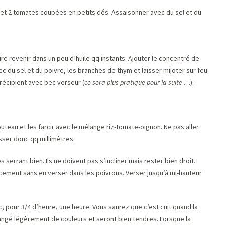
is et 2 tomates coupées en petits dés. Assaisonner avec du sel et du
ire revenir dans un peu d’huile qq instants. Ajouter le concentré de
 du sel et du poivre, les branches de thym et laisser mijoter sur feu
récipient avec bec verseur (
ce sera plus pratique pour la suite
…).
uteau et les farcir avec le mélange riz-tomate-oignon. Ne pas aller
isser donc qq millimètres.
serrant bien. Ils ne doivent pas s’incliner mais rester bien droit.
cement sans en verser dans les poivrons. Verser jusqu’à mi-hauteur
 pour 3/4 d’heure, une heure. Vous saurez que c’est cuit quand la
hangé légèrement de couleurs et seront bien tendres. Lorsque la