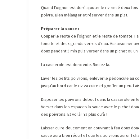
Quand l’oignon est doré ajouter le riz rincé deux fo
poivre. Bien mélanger et réserver dans un plat.
Préparer la sauce :
Couper le reste de l’oignon et le reste de tomate. Fa
tomate et deux grands verres d’eau. Assaisonner avec
doux pendant 5 min puis verser dans un pichet ou un 
La casserole est donc vide. Rincez la.
Laver les petits poivrons, enlever le pédoncule au co
jusqu’au bord car le riz va cuire et gonfler un peu. La
Disposer les poivrons debout dans la casserole en les 
Verser dans les espaces la sauce avec le pichet dou
des poivrons. Et voilà ! Ya plus qu’à !
Laisser cuire doucement en couvrant à feu doux donc,
sauce aura bien réduit et que les poivrons auront c