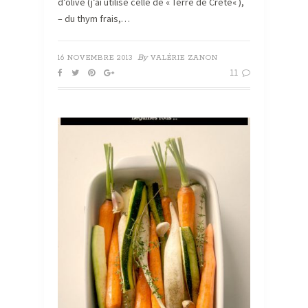
d’olive (j’ai utilisé celle de « Terre de Crète« ),
– du thym frais,…
By
16 NOVEMBRE 2013
VALÉRIE ZANON
11