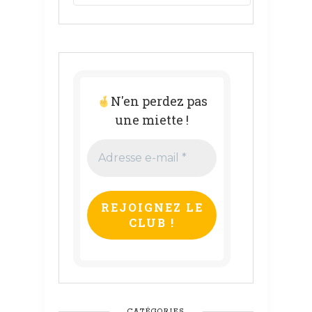
N'en perdez pas
une miette !
Adresse
e-
mail
*
CATÉGORIES