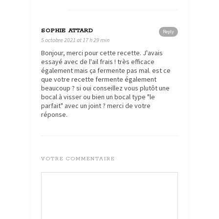
SOPHIE ATTARD
Reply
5 octobre 2021 at 17 h 29 min
Bonjour, merci pour cette recette. J'avais
essayé avec de l'ail frais ! très efficace
également mais ça fermente pas mal. est ce
que votre recette fermente également
beaucoup ? si oui conseillez vous plutôt une
bocal à visser ou bien un bocal type "le
parfait" avec un joint ? merci de votre
réponse.
VOTRE COMMENTAIRE