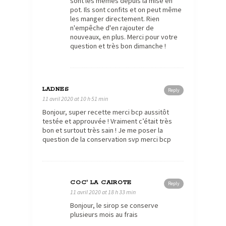
sont les mêmes depuis la mise en
pot. Ils sont confits et on peut même
les manger directement. Rien
n'empêche d'en rajouter de
nouveaux, en plus. Merci pour votre
question et très bon dimanche !
LADNES
Reply
11 avril 2020 at 10 h 51 min
Bonjour, super recette merci bcp aussitôt
testée et approuvée ! Vraiment c’était très
bon et surtout très sain ! Je me poser la
question de la conservation svp merci bcp
COC' LA CAIROTE
Reply
11 avril 2020 at 18 h 33 min
Bonjour, le sirop se conserve
plusieurs mois au frais