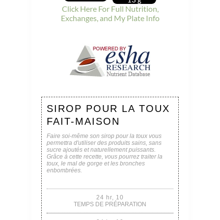
Click Here For Full Nutrition,
Exchanges, and My Plate Info
SIROP POUR LA TOUX
FAIT-MAISON
Faire soi-même son sirop pour la toux vous
permettra d'utiliser des produits sains, sans
sucre ajoutés et naturellement puissants.
Grâce à cette recette, vous pourrez traiter la
toux, le mal de gorge et les bronches
enbombrées.
24 hr, 10
TEMPS DE PRÉPARATION