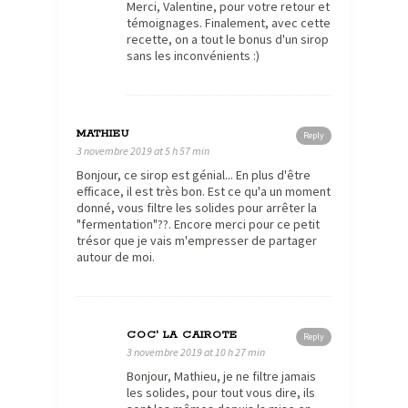
Merci, Valentine, pour votre retour et
témoignages. Finalement, avec cette
recette, on a tout le bonus d'un sirop
sans les inconvénients :)
MATHIEU
Reply
3 novembre 2019 at 5 h 57 min
Bonjour, ce sirop est génial... En plus d'être
efficace, il est très bon. Est ce qu'a un moment
donné, vous filtre les solides pour arrêter la
"fermentation"??. Encore merci pour ce petit
trésor que je vais m'empresser de partager
autour de moi.
COC' LA CAIROTE
Reply
3 novembre 2019 at 10 h 27 min
Bonjour, Mathieu, je ne filtre jamais
les solides, pour tout vous dire, ils