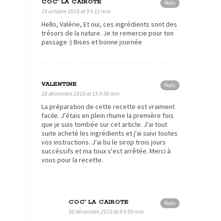
COC' LA CAIROTE
Reply
16 octobre 2018 at 9 h 11 min
Hello, Valérie, Et oui, ces ingrédients sont des
trésors de la nature. Je te remercie pour ton
passage :) Bises et bonne journée
VALENTINE
Reply
28 décembre 2018 at 15 h 56 min
La préparation de cette recette est vraiment
facile. J'étais en plein rhume la première fois
que je suis tombée sur cet article. J'ai tout
suite acheté les ingrédients et j'ai suivi toutes
vos instructions. J'ai bu le sirop trois jours
succéssifs et ma toux s'est arrêtée. Merci à
vous pour la recette.
COC' LA CAIROTE
Reply
30 décembre 2018 at 9 h 58 min