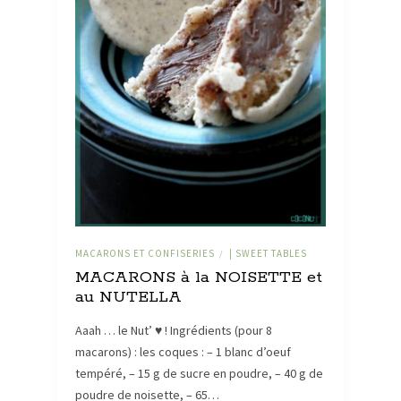
MACARONS ET CONFISERIES
| SWEET TABLES
/
MACARONS à la NOISETTE et
au NUTELLA
Aaah … le Nut’ ♥ ! Ingrédients (pour 8
macarons) : les coques : – 1 blanc d’oeuf
tempéré, – 15 g de sucre en poudre, – 40 g de
poudre de noisette, – 65…