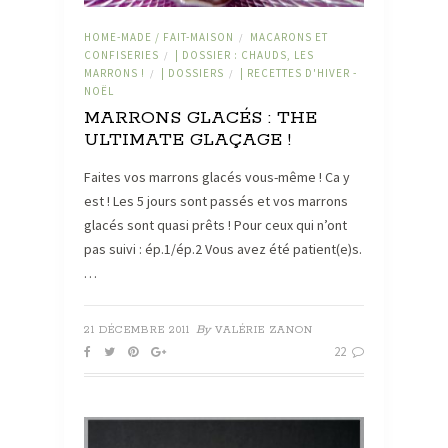
HOME-MADE / FAIT-MAISON
MACARONS ET
/
CONFISERIES
| DOSSIER : CHAUDS, LES
/
MARRONS !
| DOSSIERS
| RECETTES D'HIVER -
/
/
NOËL
MARRONS GLACÉS : THE
ULTIMATE GLAÇAGE !
Faites vos marrons glacés vous-même ! Ca y
est ! Les 5 jours sont passés et vos marrons
glacés sont quasi prêts ! Pour ceux qui n’ont
pas suivi : ép.1/ép.2 Vous avez été patient(e)s.
…
By
21 DÉCEMBRE 2011
VALÉRIE ZANON
22