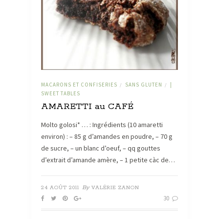
MACARONS ET CONFISERIES
SANS GLUTEN
|
/
/
SWEET TABLES
AMARETTI au CAFÉ
Molto golosi* … : Ingrédients (10 amaretti
environ) : – 85 g d’amandes en poudre, – 70 g
de sucre, – un blanc d’oeuf, – qq gouttes
d’extrait d’amande amère, – 1 petite càc de…
By
24 AOÛT 2011
VALÉRIE ZANON
30