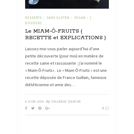
DESSERTS
SANS GLUTEN
VEGAN
|
/
/
/
DOSSIERS
Le MIAM-Ô-FRUITS {
RECETTE et EXPLICATIONS }
Laissez-moi vous parler aujourd’hui d’une
petite découverte (pour moi) en matière de
recette saine et rassasiante : j’ai nommé le
« Miam-Ô-Fruits« . Le « Miam-Ô-Fruits » est une
recette déposée de France Guillain, fameuse
diététicienne et amie des…
By
8 JUIN 2016
VALÉRIE ZANON
4