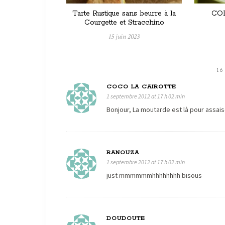
Tarte Rustique sans beurre à la
COL
Courgette et Stracchino
15 juin 2023
1
COCO LA CAIROTTE
1 septembre 2012 at 17 h 02 min
Bonjour, La moutarde est là pour assais
RANOUZA
1 septembre 2012 at 17 h 02 min
just mmmmmmhhhhhhhh bisous
DOUDOUTE