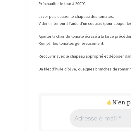
Préchauffer le four à 200°C.
Laver puis couper le chapeau des tomates.
Vider l’intérieur à l’aide d’un couteau (pour couper l
Ajouter la chair de tomate écrasé à la farce précéd
Remplir les tomates généreusement.
Recouvrir avec le chapeau approprié et déposer dans v
Un filet d’huile d’olive, quelques branches de romari
N'en p
Adresse
e-
mail