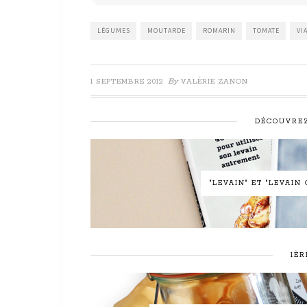
*
LÉGUMES
MOUTARDE
ROMARIN
TOMATE
VI
By
1 SEPTEMBRE 2012
VALÉRIE ZANON
DÉCOUVREZ
"LEVAIN" ET "LEVAI
1ÈR