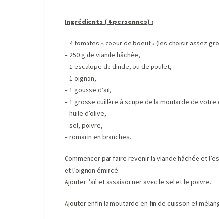
Ingrédients ( 4 personnes) :
– 4 tomates « coeur de boeuf » (les choisir assez gro
– 250 g de viande hâchée,
– 1 escalope de dinde, ou de poulet,
– 1 oignon,
– 1 gousse d’aïl,
– 1 grosse cuillère à soupe de la moutarde de votre 
– huile d’olive,
– sel, poivre,
– romarin en branches.
Commencer par faire revenir la viande hâchée et l’e
et l’oignon émincé.
Ajouter l’aïl et assaisonner avec le sel et le poivre.
Ajouter enfin la moutarde en fin de cuisson et mélan