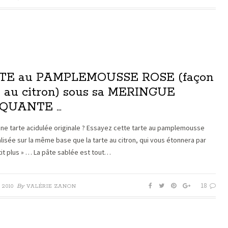
TE au PAMPLEMOUSSE ROSE (façon
e au citron) sous sa MERINGUE
QUANTE …
une tarte acidulée originale ? Essayez cette tarte au pamplemousse
alisée sur la même base que la tarte au citron, qui vous étonnera par
tit plus » … La pâte sablée est tout…
18
By
 2010
VALÉRIE ZANON