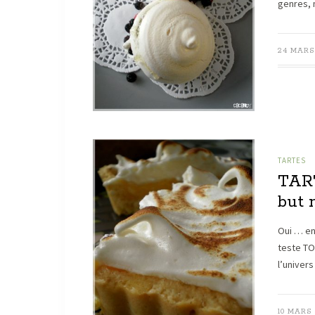
genres, 
24 MARS 
TARTES
TAR
but 
Oui … en
teste TO
l’univer
10 MARS 