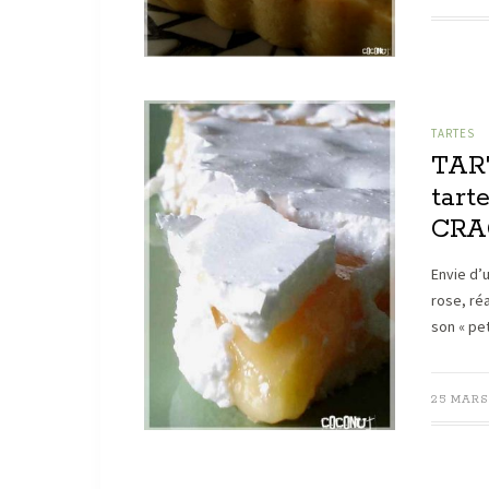
TARTES
TAR
tart
CRA
Envie d’
rose, ré
son « pe
25 MARS