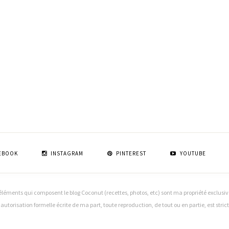
EBOOK
INSTAGRAM
PINTEREST
YOUTUBE
léments qui composent le blog Coconut (recettes, photos, etc) sont ma propriété exclusive (
f autorisation formelle écrite de ma part, toute reproduction, de tout ou en partie, est stri