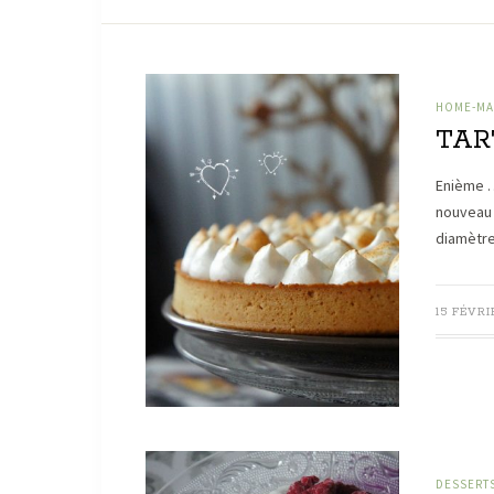
HOME-MAD
TAR
Enième …
nouveau 
diamètre
15 FÉVRI
DESSERT