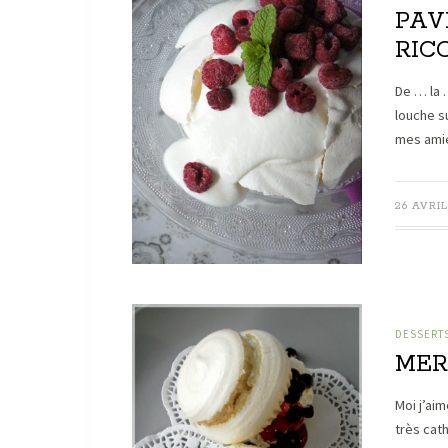
PAV
RIC
De … la 
louche s
mes ami
26 AVRIL
DESSERT
MER
Moi j’ai
très cat