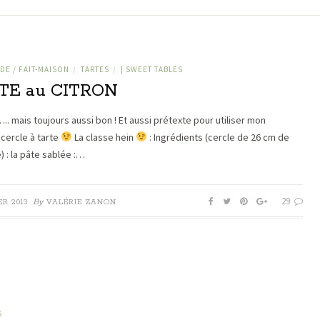
E / FAIT-MAISON
TARTES
| SWEET TABLES
/
/
TE au CITRON
.. mais toujours aussi bon ! Et aussi prétexte pour utiliser mon
cercle à tarte
La classe hein
: Ingrédients (cercle de 26 cm de
) : la pâte sablée :…
29
By
ER 2013
VALÉRIE ZANON
S