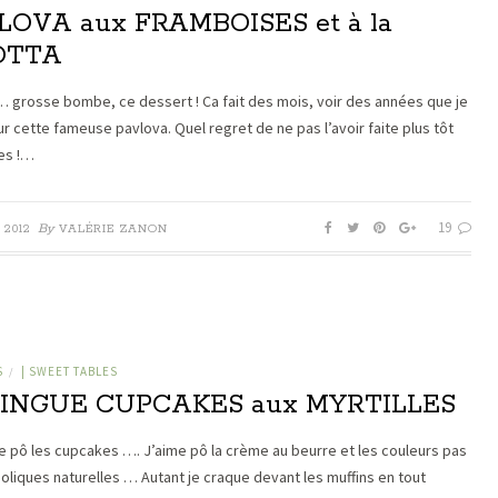
LOVA aux FRAMBOISES et à la
OTTA
… grosse bombe, ce dessert ! Ca fait des mois, voir des années que je
ur cette fameuse pavlova. Quel regret de ne pas l’avoir faite plus tôt
es !…
19
By
 2012
VALÉRIE ZANON
S
| SWEET TABLES
/
INGUE CUPCAKES aux MYRTILLES
me pô les cupcakes …. J’aime pô la crème au beurre et les couleurs pas
holiques naturelles … Autant je craque devant les muffins en tout