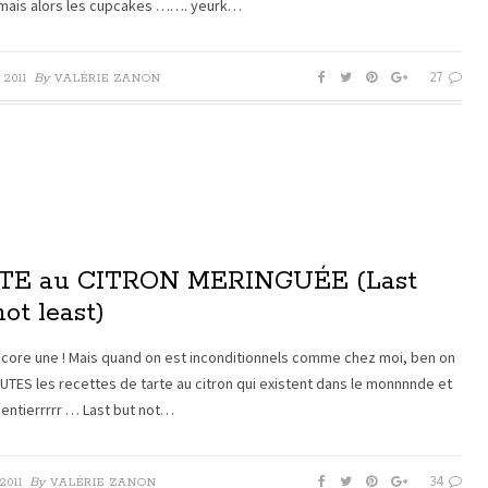
mais alors les cupcakes ……. yeurk…
27
By
2011
VALÉRIE ZANON
TE au CITRON MERINGUÉE (Last
not least)
core une ! Mais quand on est inconditionnels comme chez moi, ben on
UTES les recettes de tarte au citron qui existent dans le monnnnde et
s entierrrrr … Last but not…
34
By
2011
VALÉRIE ZANON