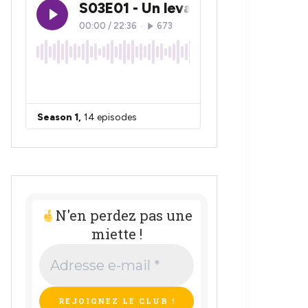
N'en perdez pas une
miette !
Adresse
e-
mail
*