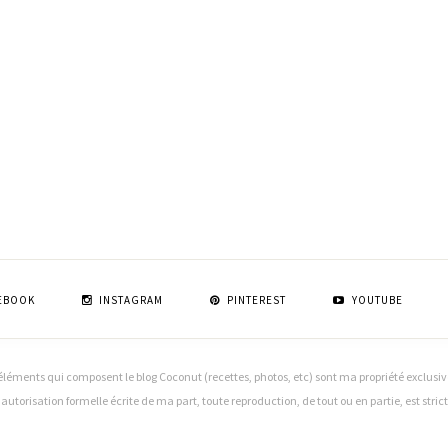
EBOOK
INSTAGRAM
PINTEREST
YOUTUBE
léments qui composent le blog Coconut (recettes, photos, etc) sont ma propriété exclusive (
f autorisation formelle écrite de ma part, toute reproduction, de tout ou en partie, est stri