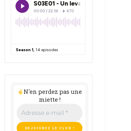
N'en perdez pas une
miette !
Adresse
e-
mail
*