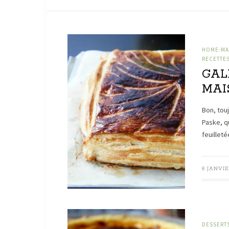
HOME-MAD
RECETTES
GAL
MAIS
Bon, touj
Paske, q
feuilleté
8 JANVIE
DESSERT