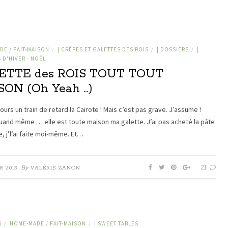
E / FAIT-MAISON
| CRÊPES ET GALETTES DES ROIS
| DOSSIERS
|
/
/
/
 D'HIVER - NOËL
ETTE des ROIS TOUT TOUT
ON (Oh Yeah …)
ours un train de retard la Cairote ! Mais c’est pas grave. J’assume !
uand même … elle est toute maison ma galette. J’ai pas acheté la pâte
e, j’l’ai faite moi-même. Et…
21
By
R 2013
VALÉRIE ZANON
S
HOME-MADE / FAIT-MAISON
| SWEET TABLES
/
/