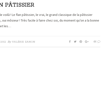
N PÂTISSIER
 le voilà ! Le flan pâtissier, le vrai, le grand classique de la pâtissier
, oui môsieur ! Très facile à faire chez soi, du moment qu’on a la bonne
 et les…
44
By
 2012
VALÉRIE ZANON