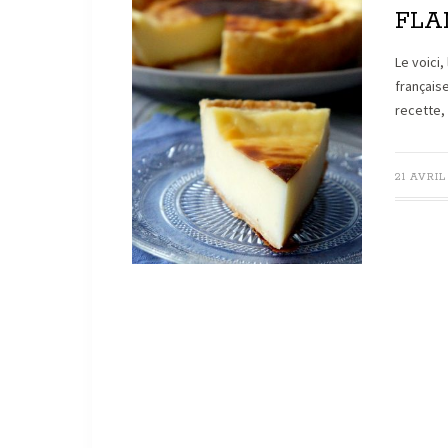
FLA
Le voici,
française
recette,
21 AVRIL