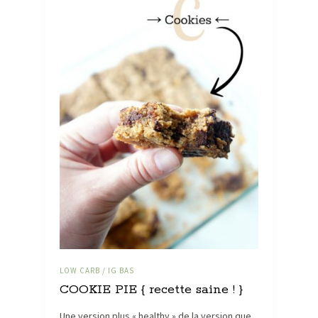
LOW CARB / IG BAS
COOKIE PIE { recette saine ! }
Une version plus « healthy » de la version que