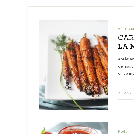
VÉGÉTAR
CAR
LA 
Après av
de mange
en ce mo
25 MARS
PLATS
/