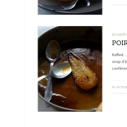
DESSERT
POI
Raffiné 
sirop d’é
conféren
19 OCTOB