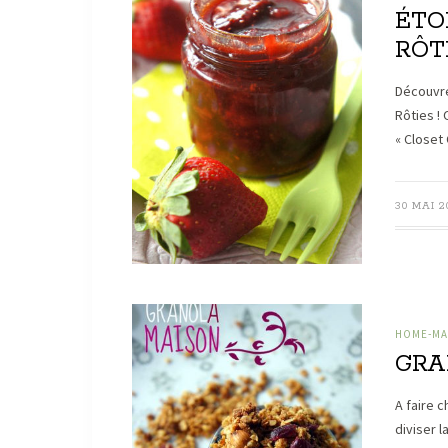
ÉTO
RÔT
Découvre
Rôties !
« Closet
30 MAI 2
HOME-MAD
GRA
A faire 
diviser l