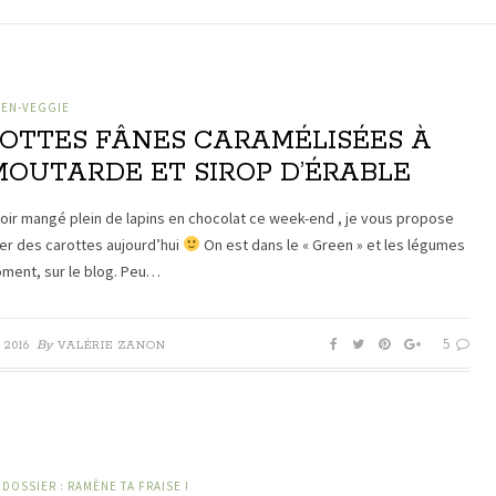
IEN-VEGGIE
OTTES FÂNES CARAMÉLISÉES À
MOUTARDE ET SIROP D’ÉRABLE
oir mangé plein de lapins en chocolat ce week-end , je vous propose
r des carottes aujourd’hui
On est dans le « Green » et les légumes
ment, sur le blog. Peu…
5
By
 2016
VALÉRIE ZANON
| DOSSIER : RAMÈNE TA FRAISE !