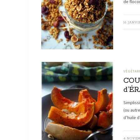
de floco
16 JANVI
VÉGÉTAR
COU
d’É
Simpliss
(ou autre
d’huile d
4 NOVEM