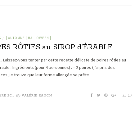
S
| AUTOMNE | HALLOWEEN |
/
RES RÔTIES au SIROP d’ÉRABLE
…. Laissez-vous tenter par cette recette délicate de poires rôties au
rable : Ingrédients (pour 4 personnes) : – 2 poires (j’ai pris des
ces, je trouve que leur forme allongée se prête…
21
By
RE 2011
VALÉRIE ZANON