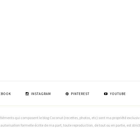
EBOOK
INSTAGRAM
PINTEREST
YOUTUBE
léments qui composent le blog Coconut (recettes, photos, etc) sont ma propriété exclusive (
f autorisation formelle écrite de ma part, toute reproduction, de tout ou en partie, est stri