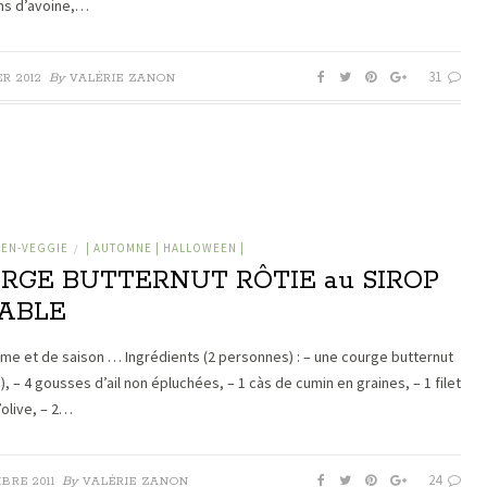
ns d’avoine,…
31
By
ER 2012
VALÉRIE ZANON
IEN-VEGGIE
| AUTOMNE | HALLOWEEN |
/
RGE BUTTERNUT RÔTIE au SIROP
RABLE
ime et de saison … Ingrédients (2 personnes) : – une courge butternut
), – 4 gousses d’ail non épluchées, – 1 càs de cumin en graines, – 1 filet
’olive, – 2…
24
By
BRE 2011
VALÉRIE ZANON