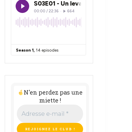
N'en perdez pas une
miette !
Adresse
e-
mail
*