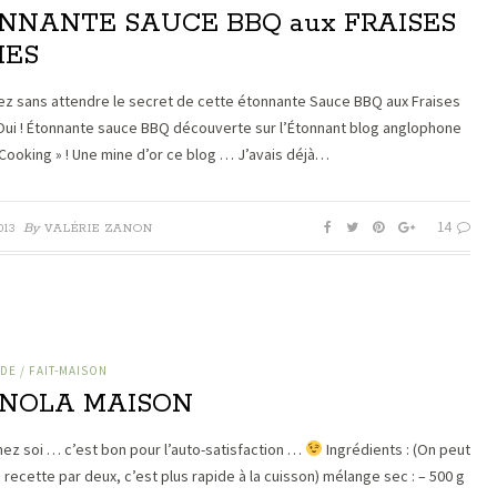
NNANTE SAUCE BBQ aux FRAISES
IES
z sans attendre le secret de cette étonnante Sauce BBQ aux Fraises
 Oui ! Étonnante sauce BBQ découverte sur l’Étonnant blog anglophone
 Cooking » ! Une mine d’or ce blog … J’avais déjà…
14
By
013
VALÉRIE ZANON
E / FAIT-MAISON
NOLA MAISON
chez soi … c’est bon pour l’auto-satisfaction …
Ingrédients : (On peut
a recette par deux, c’est plus rapide à la cuisson) mélange sec : – 500 g