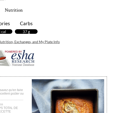
Nutrition
ories
Carbs
 cal
37 g
Nutrition, Exchanges, and My Plate Info
savez qu'en faire
excellent goûter ou
in
S TOTAL DE
ECETTE