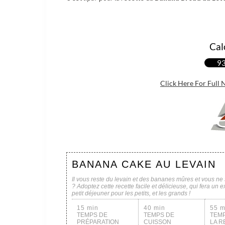
Cal
93
Click Here For Full 
BANANA CAKE AU LEVAIN
Il vous reste du levain et des bananes mûres et vous ne 
? Adoptez cette recette facile et délicieuse, qui fera un 
petit déjeuner pour les petits, et les grands !
15 min
40 min
55 m
TEMPS DE
TEMPS DE
TEMP
PRÉPARATION
CUISSON
LA R