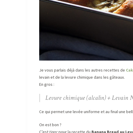
Je vous parlais déjà dans les autres recettes de
Cak
levain et de la levure chimique dans les gâteaux.
En gros :
Levure chimique (alcalin) + Levain N
Ce qui permet une levée uniforme et au final une belle
On est bon ?
C’est
tipar
pour la recette du
Banana Bread au Lev