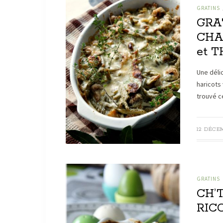
GRATINS
GRA
CHA
et 
Une déli
haricots
trouvé c
12 DÉCEM
GRATINS
CH’T
RIC