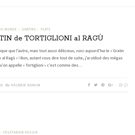
 DU MONDE
GRATINS
PLATS
/
/
TIN de TORTIGLIONI al RAGÙ
ique que l’autre, mais tout aussi délicieux, voici aujourd’hui le « Gratin
al Ragù » ! Bon, autant vous dire tout de suite, j’ai utilisé des mégas
u’on appelle « Tortiglioni » c’est comme des…
22
By
12
VALÉRIE ZANON
VÉGÉTARIEN-VEGGIE
/