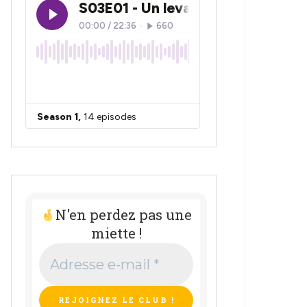
N'en perdez pas une
miette !
Adresse
e-
mail
*