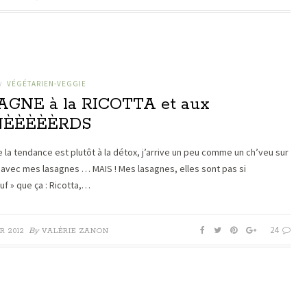
VÉGÉTARIEN-VEGGIE
/
AGNE à la RICOTTA et aux
NÈÈÈÈÈRDS
e la tendance est plutôt à la détox, j’arrive un peu comme un ch’veu sur
 avec mes lasagnes … MAIS ! Mes lasagnes, elles sont pas si
uf » que ça : Ricotta,…
24
By
R 2012
VALÉRIE ZANON