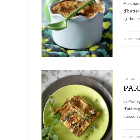
Mais nan
d’betterô
gratinnn
12 OCTOB
CUISINE
PAR
La Parmi
d’auberg
cuisson 
23 AOÛT 