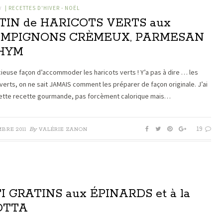
| RECETTES D'HIVER - NOËL
/
TIN de HARICOTS VERTS aux
MPIGNONS CRÈMEUX, PARMESAN
THYM
cieuse façon d’accommoder les haricots verts ! Y’a pas à dire … les
 verts, on ne sait JAMAIS comment les préparer de façon originale. J’ai
ette recette gourmande, pas forcèment calorique mais…
19
By
BRE 2011
VALÉRIE ZANON
I GRATINS aux ÉPINARDS et à la
OTTA