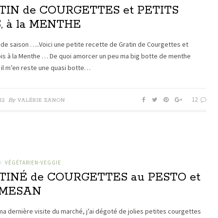
TIN de COURGETTES et PETITS
, à la MENTHE
de saison …..Voici une petite recette de Gratin de Courgettes et
ois à la Menthe … De quoi amorcer un peu ma big botte de menthe
, il m’en reste une quasi botte…
12
By
12
VALÉRIE ZANON
VÉGÉTARIEN-VEGGIE
/
TINÉ de COURGETTES au PESTO et
MESAN
ma dernière visite du marché, j’ai dégoté de jolies petites courgettes