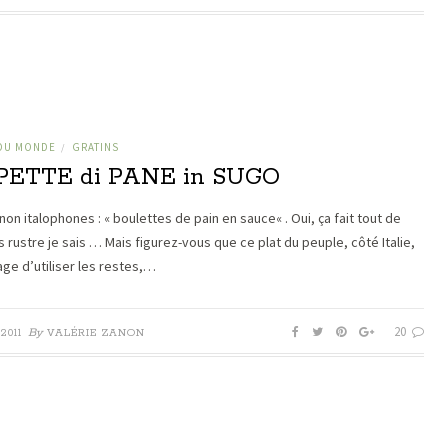
 DU MONDE
GRATINS
/
PETTE di PANE in SUGO
non italophones : « boulettes de pain en sauce« . Oui, ça fait tout de
s rustre je sais … Mais figurez-vous que ce plat du peuple, côté Italie,
age d’utiliser les restes,…
20
By
2011
VALÉRIE ZANON