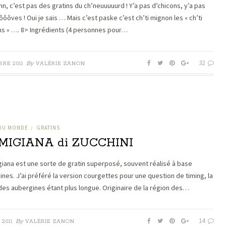
nn, c’est pas des gratins du ch’neuuuuurd ! Y’a pas d’chicons, y’a pas
ôôves ! Oui je sais … Mais c’est paske c’est ch’ti mignon les « ch’ti
ns » …. 8> Ingrédients (4 personnes pour…
32
By
RE 2011
VALÉRIE ZANON
 DU MONDE
GRATINS
/
MIGIANA di ZUCCHINI
giana est une sorte de gratin superposé, souvent réalisé à base
ines. J’ai préféré la version courgettes pour une question de timing, la
des aubergines étant plus longue. Originaire de la région des…
14
By
2011
VALÉRIE ZANON