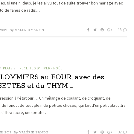
s. Ni une ni deux, je les ai vu tout de suite trouver bon mariage avec
to de fanes de radis…
18
By
2012
VALÉRIE ZANON
PLATS
| RECETTES D'HIVER - NOËL
/
/
LOMMIERS au FOUR, avec des
SETTES et du THYM …
gression à l’état pur … Un mélange de coulant, de croquant, de
de fondu, de tout plein de petites choses, qui fait d’un petit plat ultra
 ulllltra facile, une petite…
32
By
ER 2012
VALÉRIE ZANON