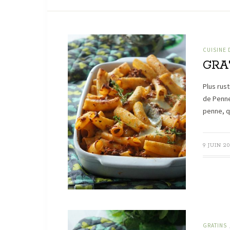
CUISINE
GRA
Plus rust
de Penne 
penne, q
9 JUIN 20
GRATINS