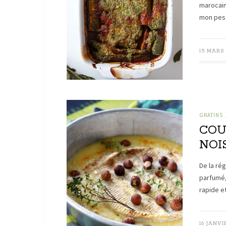
marocaine
mon pes
15 MARS 
GRATINS
COU
NOI
De la ré
parfumé, 
rapide et
16 JANVI