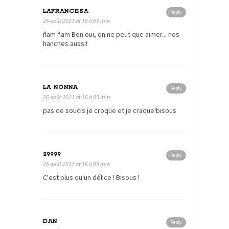
LAFRANCESA
Reply
26 août 2011 at 16 h 05 min
ñam ñam Ben oui, on ne peut que aimer... nos
hanches aussi!
LA NONNA
Reply
26 août 2011 at 16 h 05 min
pas de soucis je croque et je craque!bisous
29999
Reply
26 août 2011 at 16 h 05 min
C'est plus qu'un délice ! Bisous !
DAN
Reply