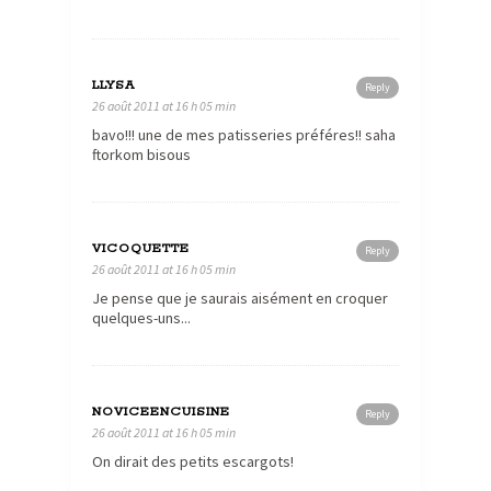
LLYSA
Reply
26 août 2011 at 16 h 05 min
bavo!!! une de mes patisseries préféres!! saha
ftorkom bisous
VICOQUETTE
Reply
26 août 2011 at 16 h 05 min
Je pense que je saurais aisément en croquer
quelques-uns...
NOVICEENCUISINE
Reply
26 août 2011 at 16 h 05 min
On dirait des petits escargots!