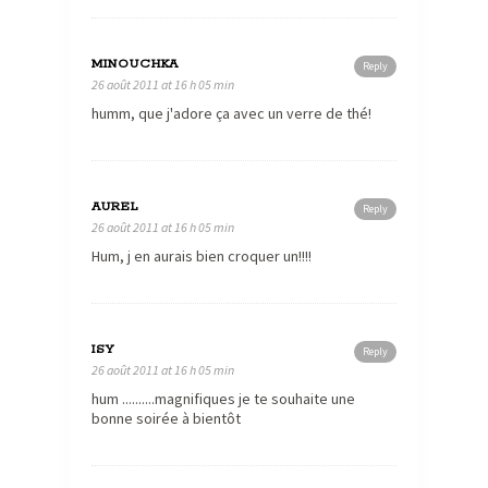
MINOUCHKA
Reply
26 août 2011 at 16 h 05 min
humm, que j'adore ça avec un verre de thé!
AUREL
Reply
26 août 2011 at 16 h 05 min
Hum, j en aurais bien croquer un!!!!
ISY
Reply
26 août 2011 at 16 h 05 min
hum ..........magnifiques je te souhaite une
bonne soirée à bientôt