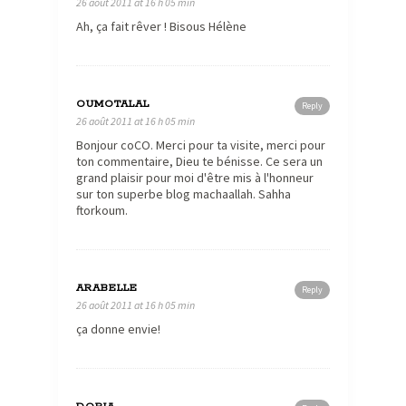
26 août 2011 at 16 h 05 min
Ah, ça fait rêver ! Bisous Hélène
OUMOTALAL
Reply
26 août 2011 at 16 h 05 min
Bonjour coCO. Merci pour ta visite, merci pour
ton commentaire, Dieu te bénisse. Ce sera un
grand plaisir pour moi d'être mis à l'honneur
sur ton superbe blog machaallah. Sahha
ftorkoum.
ARABELLE
Reply
26 août 2011 at 16 h 05 min
ça donne envie!