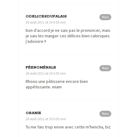
ODELICESDUPALAIS
Reply
26 août 2011 at 16 h 05 min
bon d'accord je ne sais pas le prononcer, mais
je sais les manger ces délices bien caloriques
j'adooore !!
FÉENOMÉNALE
Reply
26 août 2011 at 16 h 05 min
Rhooo une pâtisserie encore bien
appétissante. miam
ORANIE
Reply
26 août 2011 at 16 h 05 min
Tu me fais trop envie avec cette m'hencha, biz