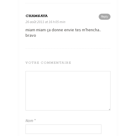
CHAMSAYA
Reply
26 août 2011 at 16 h 05 min
miam miam ça donne envie tes m'hencha..
bravo
VOTRE COMMENTAIRE
Nom
*