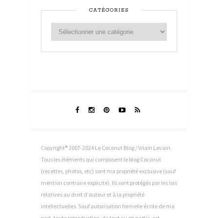
CATÉGORIES
Copyright® 2007-2024 Le Coconut Blog / Vilain Levain.
Tous les éléments qui composent le blog Coconut
(recettes, photos, etc) sont ma propriété exclusive (sauf
mention contraire explicite). Ils sont protégés par les lois
relatives au droit d'auteur et à la propriété
intellectuelles. Sauf autorisation formelle écrite de ma
part, toute reproduction, de tout ou en partie, est