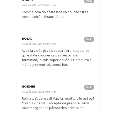
DORIA
Reply
26 août 2011 at 16 h 05 min
Comme cela doit être bon en bouche ! Très
bonne soirée, Bisous, Doria
BOLJO
Reply
26 août 2011 at 16 h 05 min
Avec la vidéo je vais savoir faire, et pour ce
qui est de croquer ça pas besoin de
formation, je suis super douée. Et je pourrais
même y revenir plusieurs fois
NOÉMIE
Reply
26 août 2011 at 16 h 05 min
Roh la la j'adore ça!! Mais la recette elle est où?
C'est la vidéo?! J'accepte de prendre 5kilos
pour manger des pâtisseries orientales!