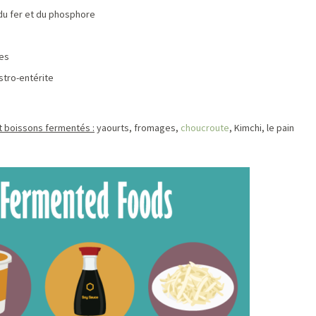
 du fer et du phosphore
ues
stro-entérite
t boissons fermentés :
yaourts, fromages,
choucroute
, Kimchi, le pain